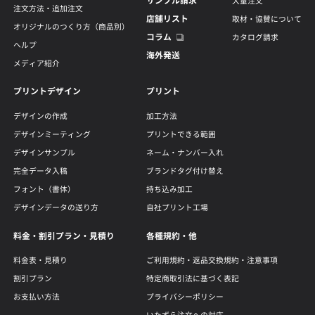
サンプル請求
大量注文
注文方法・追加注文
店舗リスト
取材・協賛について
オリジナルのつくり方（商品別）
コラム
カタログ請求
ヘルプ
海外発送
メディア紹介
プリントデザイン
プリント
デザインの作成
加工方法
デザインミーティング
プリントできる範囲
デザインサンプル
ネーム・ナンバー入れ
完全データ入稿
ブランドタグ付け替え
フォント（書体）
持ち込み加工
デザインデータの送り方
自社プリント工場
料金・割引プラン・見積り
各種規約・他
料金表・見積り
ご利用規約・返品交換規約・注意事項
割引プラン
特定商取引法に基づく表記
お支払い方法
プライバシーポリシー