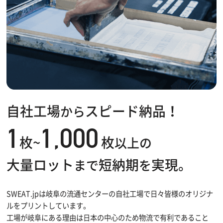
自社工場
スピード納品！
から
1
1,000
枚~
枚
以上の
大量ロット
短納期
実現。
まで
を
SWEAT.jpは岐阜の流通センターの自社工場で日々皆様のオリジナ
ルをプリントしています。
工場が岐阜にある理由は日本の中心のため物流で有利であること