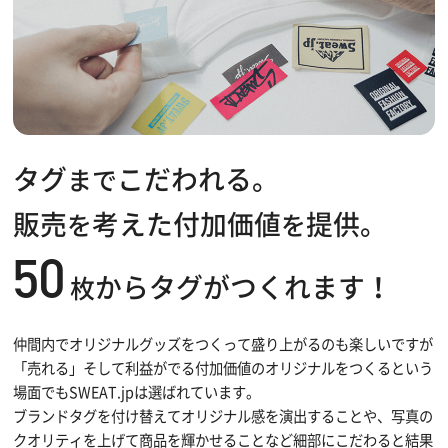
タグ
こだわれる。
まで
販売
考えた付加価値
提供。
を
を
50
からタグがつくれます！
枚
仲間内でオリジナルグッズをつくって盛り上がるのも楽しいですが
「売れる」そして利益がでる付加価値のオリジナルをつくるという
場面でもSWEAT.jpは選ばれています。
ブランドタグを付け替えてオリジナル感を演出することや、写真の
クオリティを上げて商品を輝かせることなど細部にこだわると結果