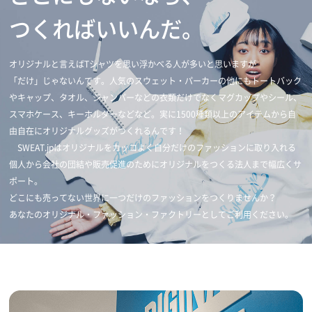
つくればいいんだ。
オリジナルと言えばTシャツを思い浮かべる人が多いと思いますが
「だけ」じゃないんです。人気のスウェット・パーカーの他にもトートバック
やキャップ、タオル、ジャンパーなどの衣類だけでなくマグカップやシール、
スマホケース、キーホルダーなどなど。実に1500種類以上のアイテムから自
由自在にオリジナルグッズがつくれるんです！
SWEAT.jpはオリジナルをカッコよく自分だけのファッションに取り入れる
個人から会社の団結や販売促進のためにオリジナルをつくる法人まで幅広くサ
ポート。
どこにも売ってない世界に一つだけのファッションをつくりませんか？
あなたのオリジナル・ファッション・ファクトリーとしてご利用ください。