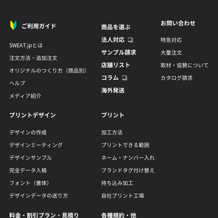
お問い合わせ
ご利用ガイド
商品を選ぶ
法人対応
特急対応
SWEAT.jpとは
サンプル請求
大量注文
注文方法・追加注文
店舗リスト
取材・協賛について
オリジナルのつくり方（商品別）
コラム
カタログ請求
ヘルプ
海外発送
メディア紹介
プリントデザイン
プリント
デザインの作成
加工方法
デザインミーティング
プリントできる範囲
デザインサンプル
ネーム・ナンバー入れ
完全データ入稿
ブランドタグ付け替え
フォント（書体）
持ち込み加工
デザインデータの送り方
自社プリント工場
料金・割引プラン・見積り
各種規約・他