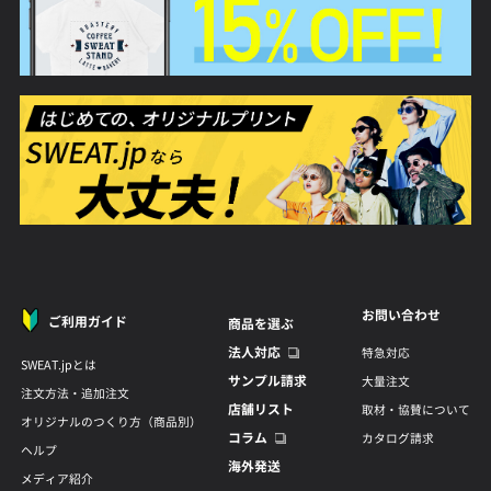
お問い合わせ
ご利用ガイド
商品を選ぶ
法人対応
特急対応
SWEAT.jpとは
サンプル請求
大量注文
注文方法・追加注文
店舗リスト
取材・協賛について
オリジナルのつくり方（商品別）
コラム
カタログ請求
ヘルプ
海外発送
メディア紹介