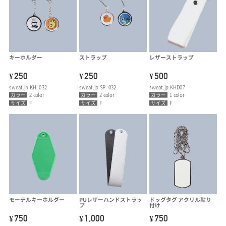
キーホルダー
ストラップ
レザーストラップ
250
250
500
¥
¥
¥
sweat.jp KH_032
sweat.jp SP_032
sweat.jp KHD07
カラー
2 color
カラー
2 color
カラー
1 color
サイズ
F
サイズ
F
サイズ
F
モーテルキーホルダー
PUレザーハンドストラッ
ドッグタグ アクリル貼り
プ
付け
750
1,000
750
¥
¥
¥