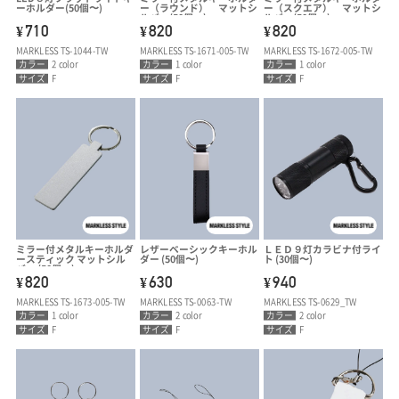
ーホルダー(50個〜)
ー（ラウンド） マットシ
ー（スクエア） マットシ
ルバー(50個〜)
ルバー(50個〜)
710
820
820
¥
¥
¥
MARKLESS TS-1044-TW
MARKLESS TS-1671-005-TW
MARKLESS TS-1672-005-TW
カラー
2 color
カラー
1 color
カラー
1 color
サイズ
F
サイズ
F
サイズ
F
ミラー付メタルキーホルダ
レザーベーシックキーホル
ＬＥＤ９灯カラビナ付ライ
ースティック マットシル
ダー (50個〜)
ト (30個〜)
バー (50個〜)
820
630
940
¥
¥
¥
MARKLESS TS-1673-005-TW
MARKLESS TS-0063-TW
MARKLESS TS-0629_TW
カラー
1 color
カラー
2 color
カラー
2 color
サイズ
F
サイズ
F
サイズ
F