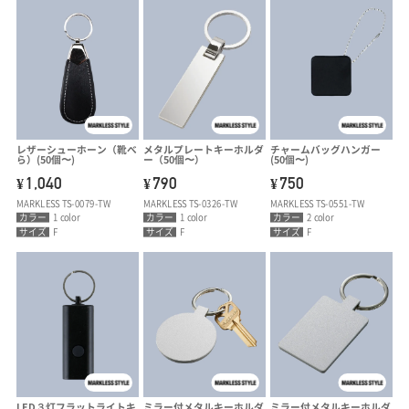
レザーシューホーン（靴べ
メタルプレートキーホルダ
チャームバッグハンガー
ら）(50個〜)
ー（50個〜）
(50個〜)
1,040
790
750
¥
¥
¥
MARKLESS TS-0079-TW
MARKLESS TS-0326-TW
MARKLESS TS-0551-TW
カラー
1 color
カラー
1 color
カラー
2 color
サイズ
F
サイズ
F
サイズ
F
LED３灯フラットライトキ
ミラー付メタルキーホルダ
ミラー付メタルキーホルダ