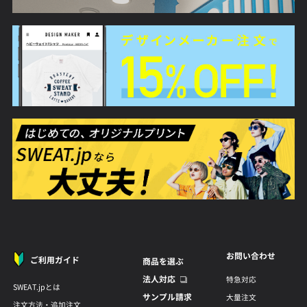
スマホケース
ソックス
ドッグウェア
アクリルグッ
アイテム一覧
ステッカー
ステーショナリー
マスク
お問い合わせ
ご利用ガイド
商品を選ぶ
法人対応
特急対応
SWEAT.jpとは
サンプル請求
大量注文
注文方法・追加注文