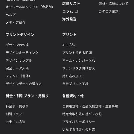
店舗リスト
取材・協賛について
オリジナルのつくり方（商品別）
コラム
カタログ請求
ヘルプ
海外発送
メディア紹介
プリントデザイン
プリント
デザインの作成
加工方法
デザインミーティング
プリントできる範囲
デザインサンプル
ネーム・ナンバー入れ
完全データ入稿
ブランドタグ付け替え
フォント（書体）
持ち込み加工
デザインデータの送り方
自社プリント工場
料金・割引プラン・見積り
各種規約・他
料金表・見積り
ご利用規約・返品交換規約・注意事項
割引プラン
特定商取引法に基づく表記
お支払い方法
プライバシーポリシー
いたずら注文への対応