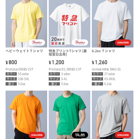
ヘビーウェイトＴシャツ
特急プリントTシャツ [最
6.2oz Ｔシャツ
短翌日出荷]
800
1,200
1,260
¥
¥
¥
Printstar 00085-CVT
Printstar EX_00085-CVT
United Athle 5942-01
カラー
55 color
カラー
3 color
カラー
37 color
サイズ
100-5XL
サイズ
S-XL
サイズ
XS-XXXL
重さ
5.6oz
重さ
5.6oz
重さ
6.2oz