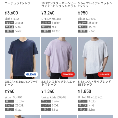
コーデュラ Tシャツ
10.2オンススーパーヘビー
5.3oz プレミアムコットン
ウェイトビッグシルエット
Tシャツ
Tシャツ
3,600
3,240
950
¥
¥
¥
sloth ST1105
LIFEMAX MS1166
gildan GL76000
カラー
2 color
カラー
3 color
カラー
25 color
サイズ
S-XXL
サイズ
M-XL
サイズ
XS-2XL
重さ
5.6oz
重さ
10.2oz
重さ
5.3oz
GILDAN 6.1oz ハンマーT
5.6オンス ビッグシルエッ
5.6オンストライブレンド
シャツ
ト Ｔシャツ
BSTシャツ
940
1,340
1,850
¥
¥
¥
gildan GLHA00
United Athle 5508-01
United Athle 1105-01
カラー
10 color
カラー
6 color
カラー
3 color
サイズ
XS-2XL
サイズ
S-XXL
サイズ
M-XL
重さ
6.1oz
重さ
5.6oz
重さ
5.6oz