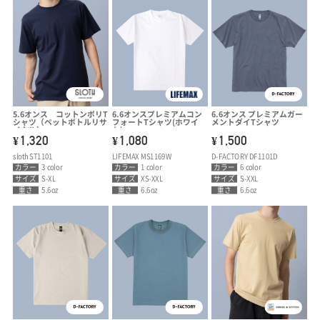
5.6オンス コットンポリT
6.6オンスプレミアムコン
6.6オンス プレミアムガー
シャツ（ペットボトルリサ
フォートTシャツ(ホワイ
メントダイTシャツ
イクル）
ト)
1,320
1,080
1,500
¥
¥
¥
sloth ST1101
LIFEMAX MS1169W
D-FACTORY DF1101D
カラー
3 color
カラー
1 color
カラー
6 color
サイズ
S-XL
サイズ
XS-XXL
サイズ
S-XXL
重さ
5.6oz
重さ
6.6oz
重さ
6.6oz