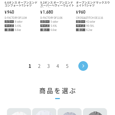
6.6オンス オープンエンド
9.2オンス オープンエンド
オープンエンドマックスウ
コンフォートTシャツ
スーパーへヴィーウェイト
ェイトTシャツ
Tシャツ
940
1,680
960
¥
¥
¥
D-FACTORY DF1104
D-FACTORY DF1106
CROSS&STITCH OE1116
カラー
8 color
カラー
5 color
カラー
42 color
サイズ
S-XXL
サイズ
S-XXL
サイズ
90-5XL
重さ
6.6oz
重さ
6.6oz
重さ
6.2oz
1
2
3
4
5
商品を選ぶ