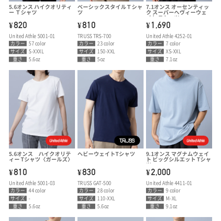
5.6オンス ハイクオリティ
ベーシックスタイルＴシャ
7.1オンス オーセンティッ
ー Ｔシャツ
ツ
ク スーパーへヴィーウェ
イト Ｔシャツ
820
810
1,690
¥
¥
¥
United Athle 5001-01
TRUSS TRS-700
United Athle 4252-01
カラー
57 color
カラー
23 color
カラー
7 color
サイズ
S-XXXL
サイズ
150-XXL
サイズ
XS-XXL
重さ
5.6oz
重さ
5oz
重さ
7.1oz
5.6オンス ハイクオリテ
ヘビーウェイトTシャツ
9.1オンス マグナムウェイ
ィー Tシャツ〈ガールズ〉
ト ビッグシルエット Tシャ
ツ
810
830
2,000
¥
¥
¥
United Athle 5001-03
TRUSS GAT-500
United Athle 4411-01
カラー
44 color
カラー
28 color
カラー
9 color
サイズ
-
サイズ
110-XXL
サイズ
M-XL
重さ
5.6oz
重さ
5.6oz
重さ
9.1oz