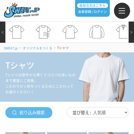
追加注文はこちら
会員登録 / ログイン
＜
＞
>
>
Tシャツ
SWEAT.jp
オリジナルをつくる
Tシャツ
Tシャツは厚手から薄くてコスパの良いもの
まで豊富にご用意。
こだわりの１枚をつくるためにこだわって
お選びください！
絞り込み検索
並び替え :