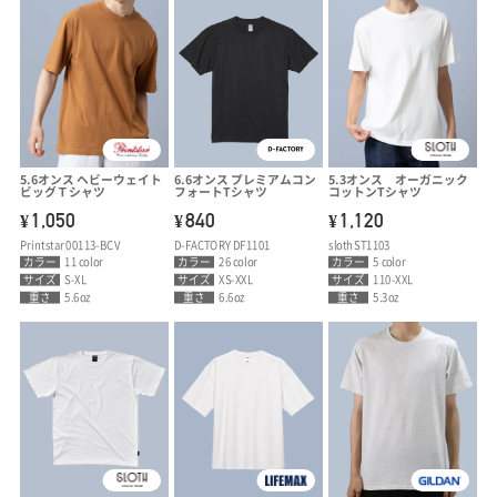
5.6オンス ヘビーウェイト
6.6オンス プレミアムコン
5.3オンス オーガニック
ビッグＴシャツ
フォートTシャツ
コットンTシャツ
1,050
840
1,120
¥
¥
¥
Printstar 00113-BCV
D-FACTORY DF1101
sloth ST1103
カラー
11 color
カラー
26 color
カラー
5 color
サイズ
S-XL
サイズ
XS-XXL
サイズ
110-XXL
重さ
5.6oz
重さ
6.6oz
重さ
5.3oz