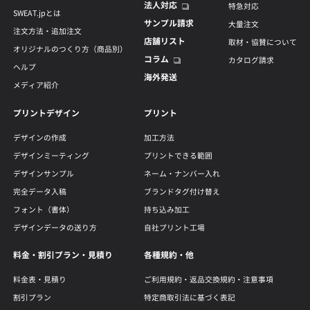
法人対応
特急対応
SWEAT.jpとは
サンプル請求
大量注文
注文方法・追加注文
店舗リスト
取材・協賛について
オリジナルのつくり方（商品別）
コラム
カタログ請求
ヘルプ
海外発送
メディア紹介
プリントデザイン
プリント
デザインの作成
加工方法
デザインミーティング
プリントできる範囲
デザインサンプル
ネーム・ナンバー入れ
完全データ入稿
ブランドタグ付け替え
フォント（書体）
持ち込み加工
デザインデータの送り方
自社プリント工場
料金・割引プラン・見積り
各種規約・他
料金表・見積り
ご利用規約・返品交換規約・注意事項
割引プラン
特定商取引法に基づく表記