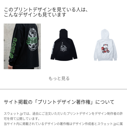
に制作できますので、ぜひお試しいただきたいで
このプリントデザインを見ている人は、
す。
こんなデザインも見ています
サイト掲載の「プリントデザイン著作権」について
スウェット.jpでは、過去にご注文いただいたプリントデザインをデザイン制作者の許
可を得て公開しています。
当サイト内に掲載されているデザインの著作権はデザイン作成者とスウェット.jpに属