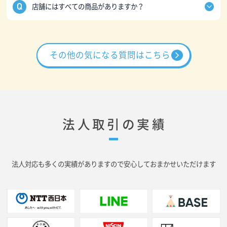
店舗にはすべての商品がありますか？
日曜・祝日はマルイと東急スクエアの店舗のみ営業し
特にチームや団体さまのご注文の場合はある程度ご要
ております。
望を取りまとめていただくことをおすすめします。
すべての商品はございません。
ご不明な場合は営業していて予約が取れる店舗をご案
1,500種類以上の商品があり、店舗には特に人気の高い
内いたしますので
お問い合わせ
ください。
商品だけを在庫しております。
その他の気になる質問はこちら
打ち合わせ時に見たい商品がありましたらお取り寄せ
することも可能です。
法人取引の実績
法人対応も多くの実績がありますので安心しておまかせいただけます