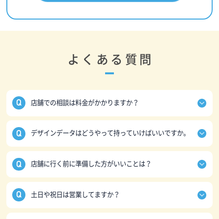
よくある質問
店舗での相談は料金がかかりますか？
店舗でのご相談は無料です。
デザインデータはどうやって持っていけばいいですか。
ただ時間と回数の制限を設けており、お客さまのご希
望で打ち合わせが60分を越える場合は料金を頂いてお
事前にお問い合わせフォームからお送りいただくか、
ります。
店舗に行く前に準備した方がいいことは？
当日にスマホ・USBメモリなどでお持ちください。
また、打ち合わせのあとに時間をかけて行う必要があ
手書きのイラストなどでしたら紙でお持ちいただけれ
るデザイン作成も別途有料になる場合があります。
ご来店の際にはご予約をお願いしております。
ば店舗でスキャンいたします。
土日や祝日は営業してますか？
あとは特にご準備等は必要ありませんが、参考画像や
タブレットやPCを直接店舗の機械につなげることはで
つくりたい商品のイメージなどがあるとスムーズで
きませんので、メール等を介してお送りください。
土曜日は基本的に全店舗営業しております。
す。