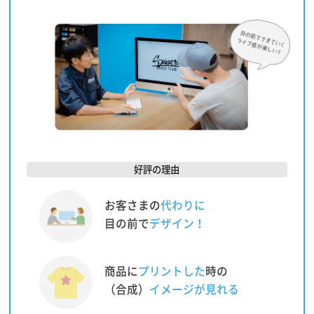
好評の理由
お客さまの
代わりに
目の前で
デザイン！
商品に
プリントした
時の
（合成）
イメージが見れる