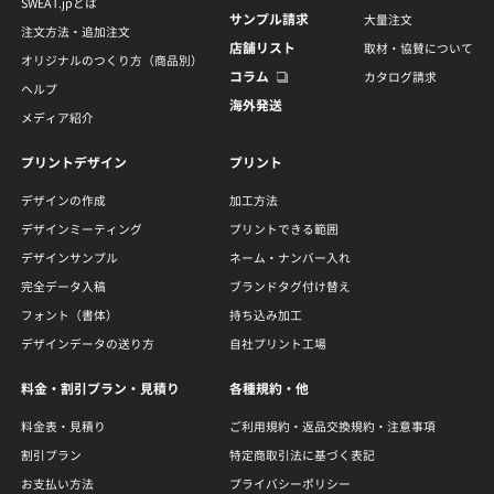
SWEAT.jpとは
サンプル請求
大量注文
注文方法・追加注文
店舗リスト
取材・協賛について
オリジナルのつくり方（商品別）
コラム
カタログ請求
ヘルプ
海外発送
メディア紹介
プリントデザイン
プリント
デザインの作成
加工方法
デザインミーティング
プリントできる範囲
デザインサンプル
ネーム・ナンバー入れ
完全データ入稿
ブランドタグ付け替え
フォント（書体）
持ち込み加工
デザインデータの送り方
自社プリント工場
料金・割引プラン・見積り
各種規約・他
料金表・見積り
ご利用規約・返品交換規約・注意事項
割引プラン
特定商取引法に基づく表記
お支払い方法
プライバシーポリシー