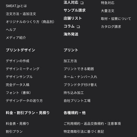
法人対応
特急対応
SWEAT.jpとは
サンプル請求
大量注文
注文方法・追加注文
店舗リスト
取材・協賛について
オリジナルのつくり方（商品別）
コラム
カタログ請求
ヘルプ
海外発送
メディア紹介
プリントデザイン
プリント
デザインの作成
加工方法
デザインミーティング
プリントできる範囲
デザインサンプル
ネーム・ナンバー入れ
完全データ入稿
ブランドタグ付け替え
フォント（書体）
持ち込み加工
デザインデータの送り方
自社プリント工場
料金・割引プラン・見積り
各種規約・他
料金表・見積り
ご利用規約・返品交換規約・注意事項
割引プラン
特定商取引法に基づく表記