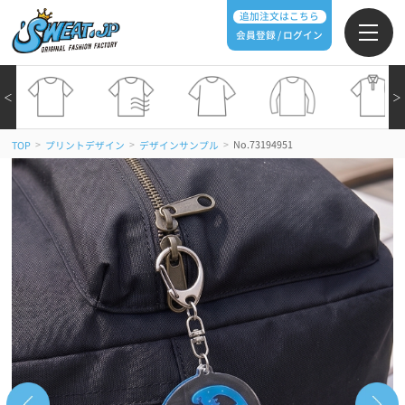
追加注文はこちら
会員登録 / ログイン
＜
＞
>
>
>
No.73194951
TOP
プリントデザイン
デザインサンプル