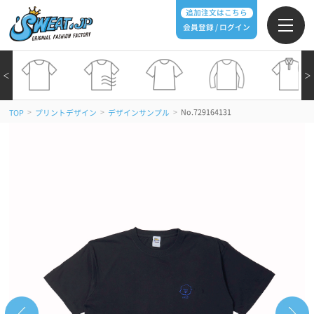
追加注文はこちら
会員登録 / ログイン
＜
＞
>
>
>
No.729164131
TOP
プリントデザイン
デザインサンプル