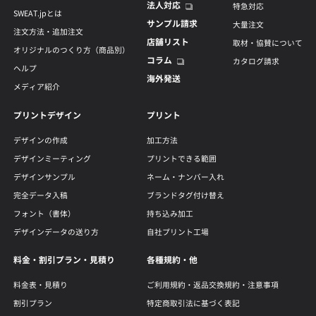
法人対応
特急対応
SWEAT.jpとは
サンプル請求
大量注文
注文方法・追加注文
店舗リスト
取材・協賛について
オリジナルのつくり方（商品別）
コラム
カタログ請求
ヘルプ
海外発送
メディア紹介
プリントデザイン
プリント
デザインの作成
加工方法
デザインミーティング
プリントできる範囲
デザインサンプル
ネーム・ナンバー入れ
完全データ入稿
ブランドタグ付け替え
フォント（書体）
持ち込み加工
デザインデータの送り方
自社プリント工場
料金・割引プラン・見積り
各種規約・他
料金表・見積り
ご利用規約・返品交換規約・注意事項
割引プラン
特定商取引法に基づく表記