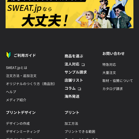
お問い合わせ
ご利用ガイド
商品を選ぶ
法人対応
特急対応
SWEAT.jpとは
サンプル請求
大量注文
注文方法・追加注文
店舗リスト
取材・協賛について
オリジナルのつくり方（商品別）
コラム
カタログ請求
ヘルプ
海外発送
メディア紹介
プリントデザイン
プリント
デザインの作成
加工方法
デザインミーティング
プリントできる範囲