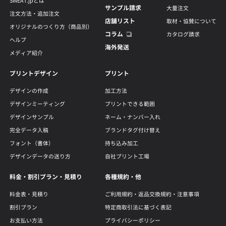
SWEAT.jpとは
サンプル請求
大量注文
注文方法・追加注文
店舗リスト
取材・協賛について
オリジナルのつくり方（商品別）
コラム
カタログ請求
ヘルプ
海外発送
メディア紹介
プリントデザイン
プリント
デザインの作成
加工方法
デザインミーティング
プリントできる範囲
デザインサンプル
ネーム・ナンバー入れ
完全データ入稿
ブランドタグ付け替え
フォント（書体）
持ち込み加工
デザインデータの送り方
自社プリント工場
料金・割引プラン・見積り
各種規約・他
料金表・見積り
ご利用規約・返品交換規約・注意事項
割引プラン
特定商取引法に基づく表記
お支払い方法
プライバシーポリシー