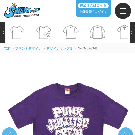
追加注文はこちら
会員登録 / ログイン
＜
＞
>
>
>
No.34296941
TOP
プリントデザイン
デザインサンプル