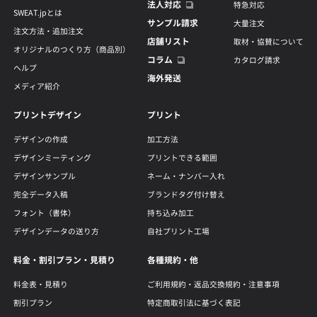
法人対応
特急対応
SWEAT.jpとは
サンプル請求
大量注文
注文方法・追加注文
店舗リスト
取材・協賛について
オリジナルのつくり方（商品別）
コラム
カタログ請求
ヘルプ
海外発送
メディア紹介
プリントデザイン
プリント
デザインの作成
加工方法
デザインミーティング
プリントできる範囲
デザインサンプル
ネーム・ナンバー入れ
完全データ入稿
ブランドタグ付け替え
フォント（書体）
持ち込み加工
デザインデータの送り方
自社プリント工場
料金・割引プラン・見積り
各種規約・他
料金表・見積り
ご利用規約・返品交換規約・注意事項
割引プラン
特定商取引法に基づく表記