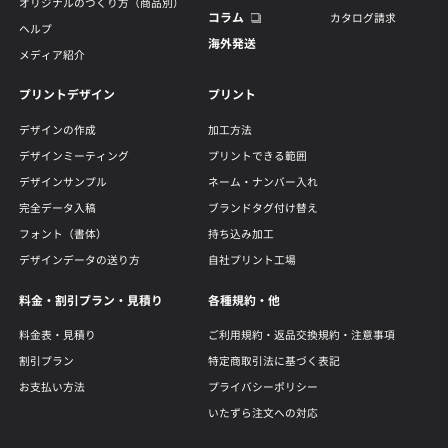
オリジナルのつくり方（商品別）
コラム
カタログ請求
ヘルプ
海外発送
メディア紹介
プリントデザイン
プリント
デザインの作成
加工方法
デザインミーティング
プリントできる範囲
デザインサンプル
ネーム・ナンバー入れ
完全データ入稿
ブランドタグ付け替え
フォント（書体）
持ち込み加工
デザインデータの送り方
自社プリント工場
料金・割引プラン・見積り
各種規約・他
料金表・見積り
ご利用規約・返品交換規約・注意事項
割引プラン
特定商取引法に基づく表記
お支払い方法
プライバシーポリシー
いたずら注文への対応