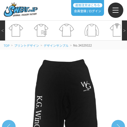
追加注文はこちら
会員登録 / ログイン
＜
＞
>
>
>
No.34329322
TOP
プリントデザイン
デザインサンプル