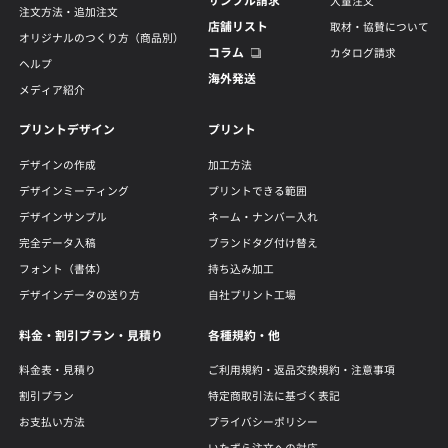
サンプル請求
大量注文
注文方法・追加注文
店舗リスト
取材・協賛について
オリジナルのつくり方（商品別）
コラム
カタログ請求
ヘルプ
海外発送
メディア紹介
プリントデザイン
プリント
デザインの作成
加工方法
デザインミーティング
プリントできる範囲
デザインサンプル
ネーム・ナンバー入れ
完全データ入稿
ブランドタグ付け替え
フォント（書体）
持ち込み加工
デザインデータの送り方
自社プリント工場
料金・割引プラン・見積り
各種規約・他
料金表・見積り
ご利用規約・返品交換規約・注意事項
割引プラン
特定商取引法に基づく表記
お支払い方法
プライバシーポリシー