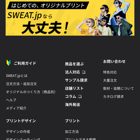
お問い合わせ
ご利用ガイド
商品を選ぶ
法人対応
特急対応
SWEAT.jpとは
サンプル請求
大量注文
注文方法・追加注文
店舗リスト
取材・協賛について
オリジナルのつくり方（商品別）
コラム
カタログ請求
ヘルプ
海外発送
メディア紹介
プリントデザイン
プリント
デザインの作成
加工方法
デザインミーティング
プリントできる範囲