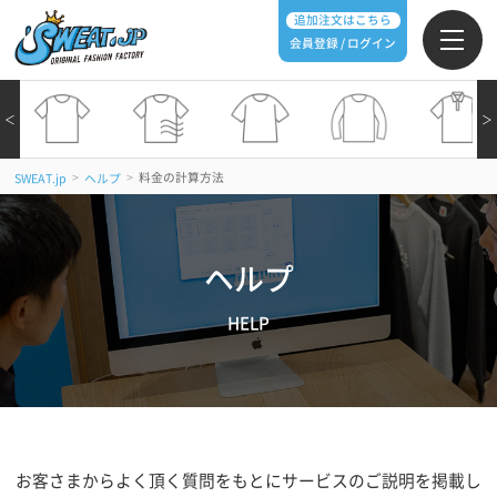
追加注文はこちら
会員登録 / ログイン
＜
＞
>
>
料金の計算方法
SWEAT.jp
ヘルプ
ヘルプ
HELP
お客さまからよく頂く質問をもとにサービスのご説明を掲載し