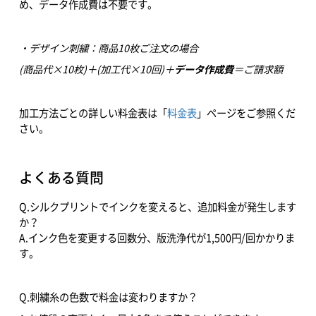
め、データ作成費は不要です。
・デザイン刺繍：商品10枚ご注文の場合
(商品代×10枚)＋(加工代×10回)＋
データ作成費
＝ご請求額
加工方法ごとの詳しい料金表は「
料金表
」ページをご参照くだ
さい。
よくある質問
Q.シルクプリントでインクを変えると、追加料金が発生します
か？
A.インク色を変更する回数分、版洗浄代が1,500円/回かかりま
す。
Q.刺繍糸の色数で料金は変わりますか？