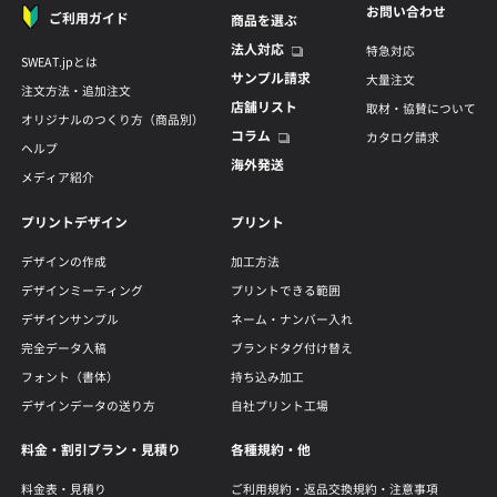
お問い合わせ
ご利用ガイド
商品を選ぶ
法人対応
特急対応
SWEAT.jpとは
サンプル請求
大量注文
注文方法・追加注文
店舗リスト
取材・協賛について
オリジナルのつくり方（商品別）
コラム
カタログ請求
ヘルプ
海外発送
メディア紹介
プリントデザイン
プリント
デザインの作成
加工方法
デザインミーティング
プリントできる範囲
デザインサンプル
ネーム・ナンバー入れ
完全データ入稿
ブランドタグ付け替え
フォント（書体）
持ち込み加工
デザインデータの送り方
自社プリント工場
料金・割引プラン・見積り
各種規約・他
料金表・見積り
ご利用規約・返品交換規約・注意事項