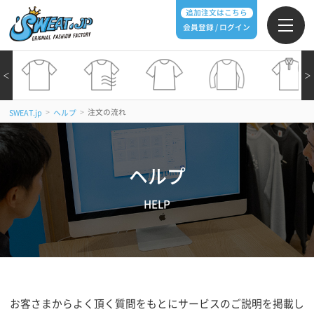
追加注文はこちら
会員登録 / ログイン
＜
＞
>
>
注文の流れ
SWEAT.jp
ヘルプ
ヘルプ
HELP
お客さまからよく頂く質問をもとにサービスのご説明を掲載し