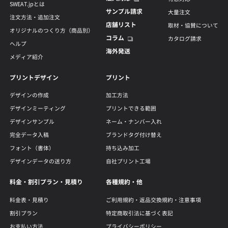
SWEAT.jpとは
サンプル請求
大量注文
注文方法・追加注文
店舗リスト
取材・協賛について
オリジナルのつくり方（商品別）
コラム
カタログ請求
ヘルプ
海外発送
メディア紹介
プリントデザイン
プリント
デザインの作成
加工方法
デザインミーティング
プリントできる範囲
デザインサンプル
ネーム・ナンバー入れ
完全データ入稿
ブランドタグ付け替え
フォント（書体）
持ち込み加工
デザインデータの送り方
自社プリント工場
料金・割引プラン・見積り
各種規約・他
料金表・見積り
ご利用規約・返品交換規約・注意事項
割引プラン
特定商取引法に基づく表記
お支払い方法
プライバシーポリシー