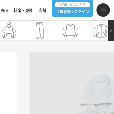
追加注文はこちら
て売る
料金・割引
店舗
会員登録 / ログイン
＞