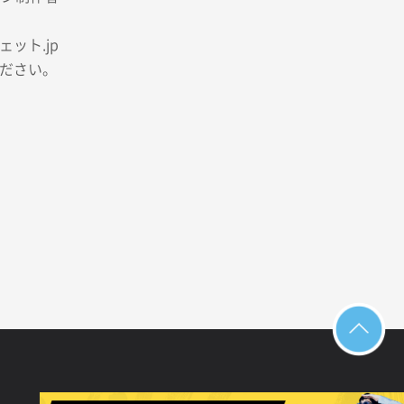
ット.jp
ださい。