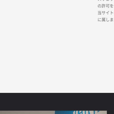
の許可を
当サイト
に属しま