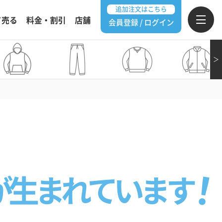
追加注文はこちら
て売る
料金・割引
店舗
会員登録 / ログイン
＞
が生まれています