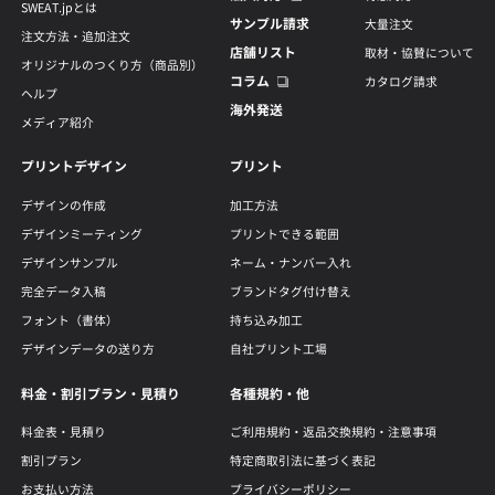
SWEAT.jpとは
サンプル請求
大量注文
注文方法・追加注文
店舗リスト
取材・協賛について
オリジナルのつくり方（商品別）
コラム
カタログ請求
ヘルプ
海外発送
メディア紹介
プリントデザイン
プリント
デザインの作成
加工方法
デザインミーティング
プリントできる範囲
デザインサンプル
ネーム・ナンバー入れ
完全データ入稿
ブランドタグ付け替え
フォント（書体）
持ち込み加工
デザインデータの送り方
自社プリント工場
料金・割引プラン・見積り
各種規約・他
料金表・見積り
ご利用規約・返品交換規約・注意事項
割引プラン
特定商取引法に基づく表記
お支払い方法
プライバシーポリシー