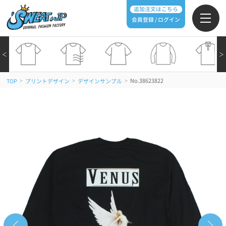
追加注文はこちら
会員登録 / ログイン
＜
＞
>
>
>
No.38623822
TOP
プリントデザイン
デザインサンプル