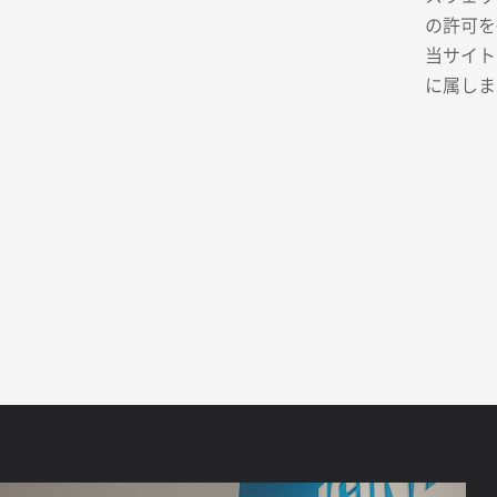
の許可を
当サイト
に属しま