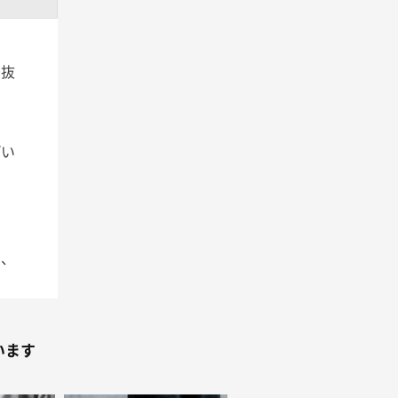
ト抜
ぱい
な
で、
色を
まし
います
の