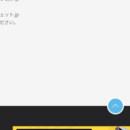
ット.jp
ださい。