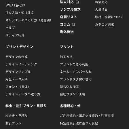
法人対応
特急対応
SWEAT.jpとは
サンプル請求
大量注文
注文方法・追加注文
店舗リスト
取材・協賛について
オリジナルのつくり方（商品別）
コラム
カタログ請求
ヘルプ
海外発送
メディア紹介
プリントデザイン
プリント
デザインの作成
加工方法
デザインミーティング
プリントできる範囲
デザインサンプル
ネーム・ナンバー入れ
完全データ入稿
ブランドタグ付け替え
フォント（書体）
持ち込み加工
デザインデータの送り方
自社プリント工場
料金・割引プラン・見積り
各種規約・他
料金表・見積り
ご利用規約・返品交換規約・注意事項
割引プラン
特定商取引法に基づく表記