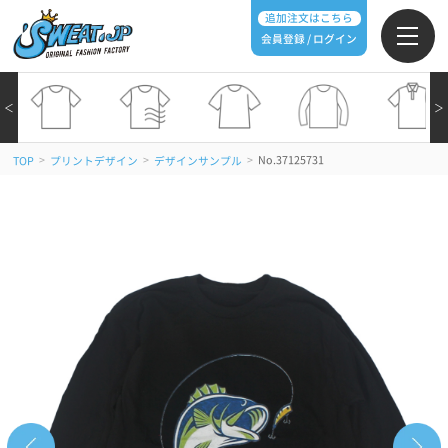
追加注文はこちら
会員登録 / ログイン
＜
＞
>
>
>
No.37125731
TOP
プリントデザイン
デザインサンプル