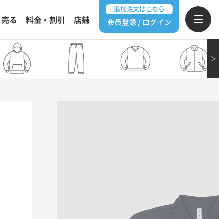
追加注文はこちら
て売る
料金・割引
店舗
会員登録 / ログイン
＞