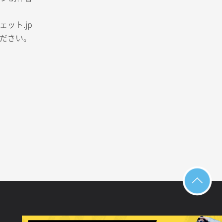
ット.jp
ださい。