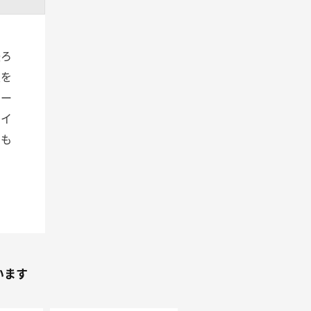
後ろ
性を
ポー
とイ
スも
います