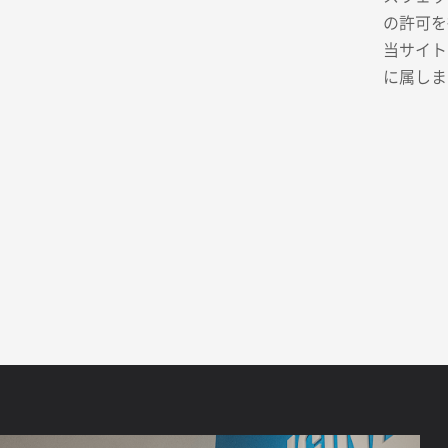
の許可を
当サイト
に属しま