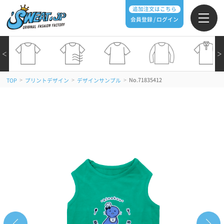
追加注文はこちら
会員登録 / ログイン
＜
＞
>
>
>
No.71835412
TOP
プリントデザイン
デザインサンプル