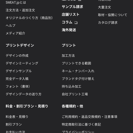
SWEAT.jpとは
サンプル請求
大量注文
注文方法・追加注文
店舗リスト
取材・協賛について
オリジナルのつくり方（商品別）
コラム
カタログ請求
ヘルプ
海外発送
メディア紹介
プリントデザイン
プリント
デザインの作成
加工方法
デザインミーティング
プリントできる範囲
デザインサンプル
ネーム・ナンバー入れ
完全データ入稿
ブランドタグ付け替え
フォント（書体）
持ち込み加工
デザインデータの送り方
自社プリント工場
料金・割引プラン・見積り
各種規約・他
料金表・見積り
ご利用規約・返品交換規約・注意事項
割引プラン
特定商取引法に基づく表記
お支払い方法
プライバシーポリシー