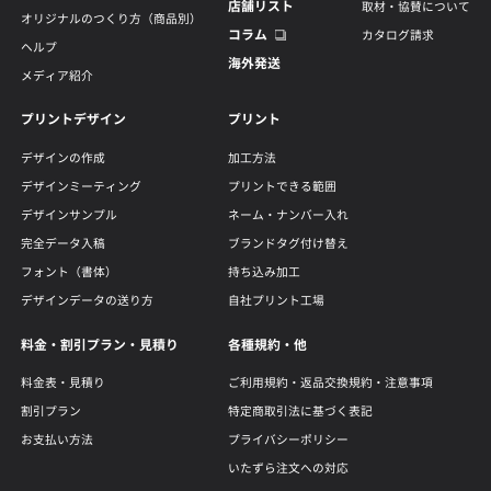
店舗リスト
取材・協賛について
オリジナルのつくり方（商品別）
コラム
カタログ請求
ヘルプ
海外発送
メディア紹介
プリントデザイン
プリント
デザインの作成
加工方法
デザインミーティング
プリントできる範囲
デザインサンプル
ネーム・ナンバー入れ
完全データ入稿
ブランドタグ付け替え
フォント（書体）
持ち込み加工
デザインデータの送り方
自社プリント工場
料金・割引プラン・見積り
各種規約・他
料金表・見積り
ご利用規約・返品交換規約・注意事項
割引プラン
特定商取引法に基づく表記
お支払い方法
プライバシーポリシー
いたずら注文への対応