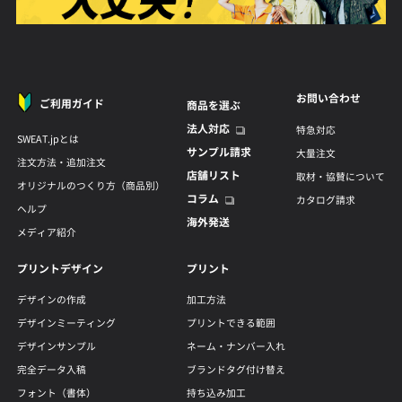
お問い合わせ
ご利用ガイド
商品を選ぶ
法人対応
特急対応
SWEAT.jpとは
サンプル請求
大量注文
注文方法・追加注文
店舗リスト
取材・協賛について
オリジナルのつくり方（商品別）
コラム
カタログ請求
ヘルプ
海外発送
メディア紹介
プリントデザイン
プリント
デザインの作成
加工方法
デザインミーティング
プリントできる範囲
デザインサンプル
ネーム・ナンバー入れ
完全データ入稿
ブランドタグ付け替え
フォント（書体）
持ち込み加工