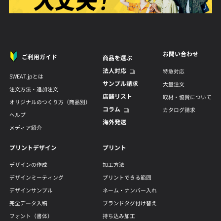
お問い合わせ
ご利用ガイド
商品を選ぶ
法人対応
特急対応
SWEAT.jpとは
サンプル請求
大量注文
注文方法・追加注文
店舗リスト
取材・協賛について
オリジナルのつくり方（商品別）
コラム
カタログ請求
ヘルプ
海外発送
メディア紹介
プリントデザイン
プリント
デザインの作成
加工方法
デザインミーティング
プリントできる範囲
デザインサンプル
ネーム・ナンバー入れ
完全データ入稿
ブランドタグ付け替え
フォント（書体）
持ち込み加工