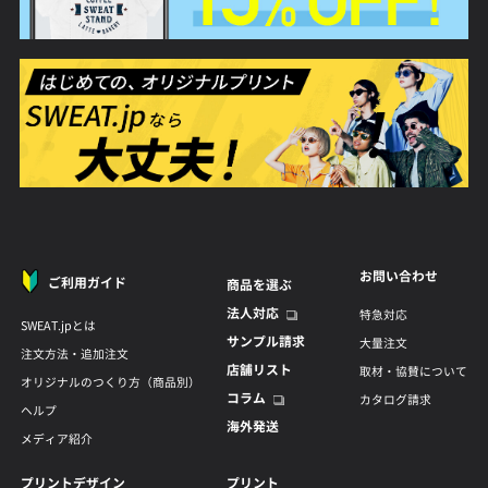
お問い合わせ
ご利用ガイド
商品を選ぶ
法人対応
特急対応
SWEAT.jpとは
サンプル請求
大量注文
注文方法・追加注文
店舗リスト
取材・協賛について
オリジナルのつくり方（商品別）
コラム
カタログ請求
ヘルプ
海外発送
メディア紹介
プリントデザイン
プリント