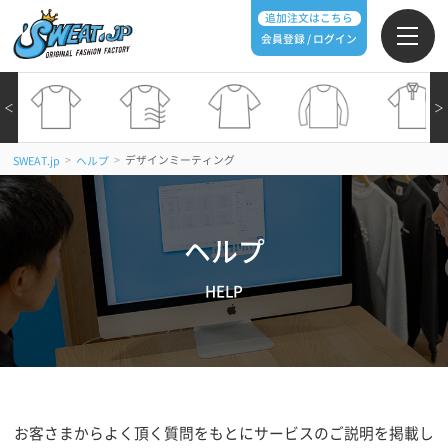
追加注文はこちら
会員登録 / ログイン
＜
＞
>
>
デザインミーティング
SWEAT.jp
ヘルプ
ヘルプ
HELP
お客さまからよく頂く質問をもとにサービスのご説明を掲載し