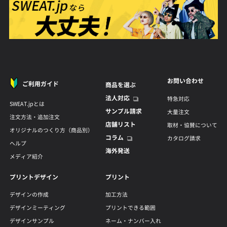
お問い合わせ
ご利用ガイド
商品を選ぶ
法人対応
特急対応
SWEAT.jpとは
サンプル請求
大量注文
注文方法・追加注文
店舗リスト
取材・協賛について
オリジナルのつくり方（商品別）
コラム
カタログ請求
ヘルプ
海外発送
メディア紹介
プリントデザイン
プリント
デザインの作成
加工方法
デザインミーティング
プリントできる範囲
デザインサンプル
ネーム・ナンバー入れ