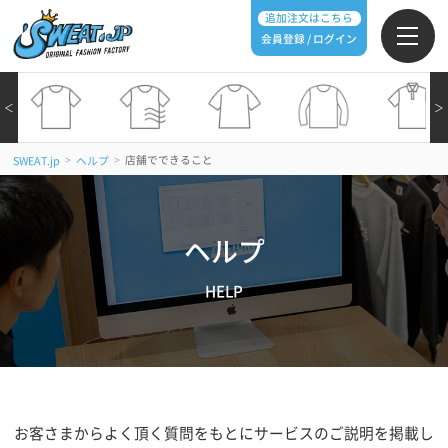
追加注文はこちら
会員登録 / ログイン
＜
＞
>
>
店舗でできること
SWEAT.jp
ヘルプ
ヘルプ
HELP
お客さまからよく頂く質問をもとにサービスのご説明を掲載し