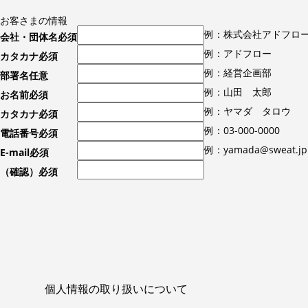
お客さまの情報
例：株式会社アドフロ
会社・団体名
必須
例：アドフロー
カタカナ
必須
例：経営企画部
部署名
任意
例：山田 太郎
お名前
必須
例：ヤマダ タロウ
カタカナ
必須
例：03-000-0000
電話番号
必須
例：yamada@sweat.jp
E-mail
必須
（確認）
必須
個人情報の取り扱いについて