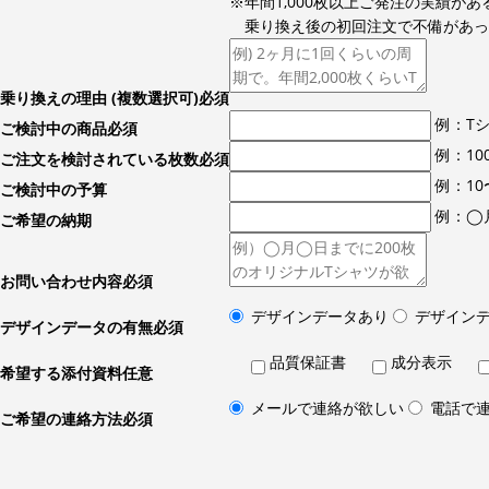
※年間1,000枚以上ご発注の実績があ
乗り換え後の初回注文で不備があっ
乗り換えの理由
(複数選択可)
必須
例：T
ご検討中の商品
必須
例：10
ご注文を検討されている枚数
必須
例：10
ご検討中の予算
例：◯
ご希望の納期
お問い合わせ内容
必須
デザインデータあり
デザイン
デザインデータの有無
必須
品質保証書
成分表示
希望する添付資料
任意
メールで連絡が欲しい
電話で
ご希望の連絡方法
必須