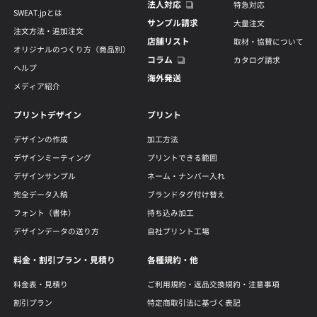
法人対応
特急対応
SWEAT.jpとは
サンプル請求
大量注文
注文方法・追加注文
店舗リスト
取材・協賛について
オリジナルのつくり方（商品別）
コラム
カタログ請求
ヘルプ
海外発送
メディア紹介
プリントデザイン
プリント
デザインの作成
加工方法
デザインミーティング
プリントできる範囲
デザインサンプル
ネーム・ナンバー入れ
完全データ入稿
ブランドタグ付け替え
フォント（書体）
持ち込み加工
デザインデータの送り方
自社プリント工場
料金・割引プラン・見積り
各種規約・他
料金表・見積り
ご利用規約・返品交換規約・注意事項
割引プラン
特定商取引法に基づく表記