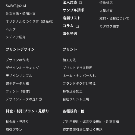
法人対応
特急対応
SWEAT.jpとは
サンプル請求
大量注文
注文方法・追加注文
店舗リスト
取材・協賛について
オリジナルのつくり方（商品別）
コラム
カタログ請求
ヘルプ
海外発送
メディア紹介
プリントデザイン
プリント
デザインの作成
加工方法
デザインミーティング
プリントできる範囲
デザインサンプル
ネーム・ナンバー入れ
完全データ入稿
ブランドタグ付け替え
フォント（書体）
持ち込み加工
デザインデータの送り方
自社プリント工場
料金・割引プラン・見積り
各種規約・他
料金表・見積り
ご利用規約・返品交換規約・注意事項
割引プラン
特定商取引法に基づく表記