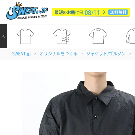
08/11
最短のお届け日
＜
SWEAT.jp
オリジナルをつくる
ジャケット/ブルゾン
>
>
>