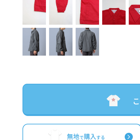
無地
購入
で
する