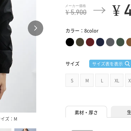
¥ 
¥ 5,900
カラー：8color
サイズ
サイズ表を表示
S
M
L
XL
X
素材・厚さ
着用サイズ：M