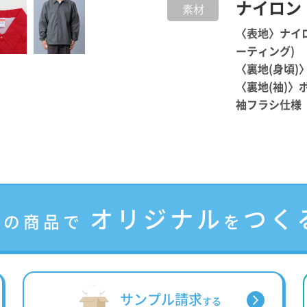
ナイロン
素材
〈表地〉ナイ
ーティング)
〈裏地(身頃)
〈裏地(袖)〉
袖フラシ仕様
オリジナル
つく
この商品で
を
サンプル請求
する