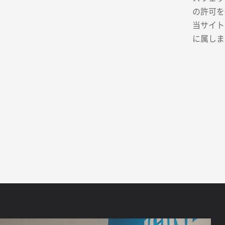
の許可を
当サイト
に属しま