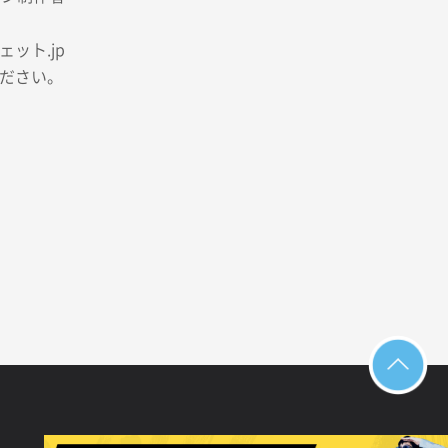
ット.jp
ださい。