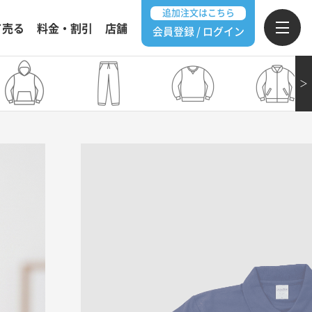
追加注文はこちら
て売る
料金・割引
店舗
会員登録 / ログイン
＞