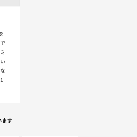
を
線で
、ミ
てい
うな
1
います