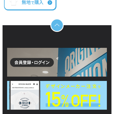
無地
購入
で