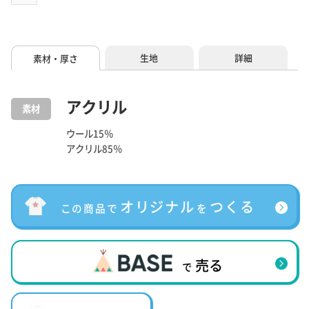
生地
詳細
素材・厚さ
アクリル
素材
ウール15％
アクリル85％
オリジナル
つくる
この商品で
を
売る
で