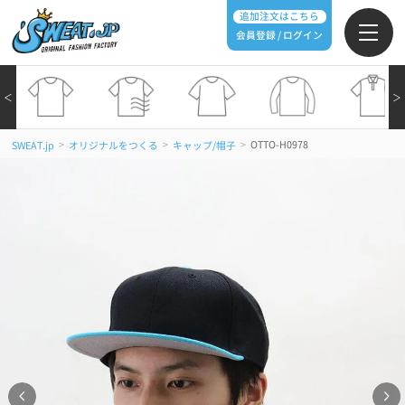
追加注文はこちら
会員登録 / ログイン
＜
＞
>
>
>
OTTO-H0978
SWEAT.jp
オリジナルをつくる
キャップ/帽子