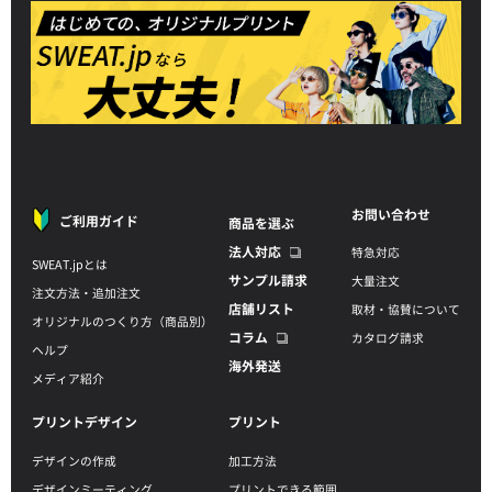
お問い合わせ
ご利用ガイド
商品を選ぶ
法人対応
特急対応
SWEAT.jpとは
サンプル請求
大量注文
注文方法・追加注文
店舗リスト
取材・協賛について
オリジナルのつくり方（商品別）
コラム
カタログ請求
ヘルプ
海外発送
メディア紹介
プリントデザイン
プリント
デザインの作成
加工方法
デザインミーティング
プリントできる範囲