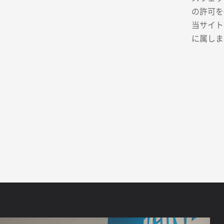
の許可を
当サイト
に属しま