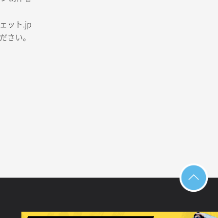
ット.jp
ださい。