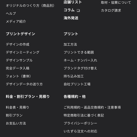
店舗リスト
取材・協賛について
オリジナルのつくり方（商品別）
コラム
カタログ請求
ヘルプ
海外発送
メディア紹介
プリントデザイン
プリント
デザインの作成
加工方法
デザインミーティング
プリントできる範囲
デザインサンプル
ネーム・ナンバー入れ
完全データ入稿
ブランドタグ付け替え
フォント（書体）
持ち込み加工
デザインデータの送り方
自社プリント工場
料金・割引プラン・見積り
各種規約・他
料金表・見積り
ご利用規約・返品交換規約・注意事項
割引プラン
特定商取引法に基づく表記
お支払い方法
プライバシーポリシー
いたずら注文への対応