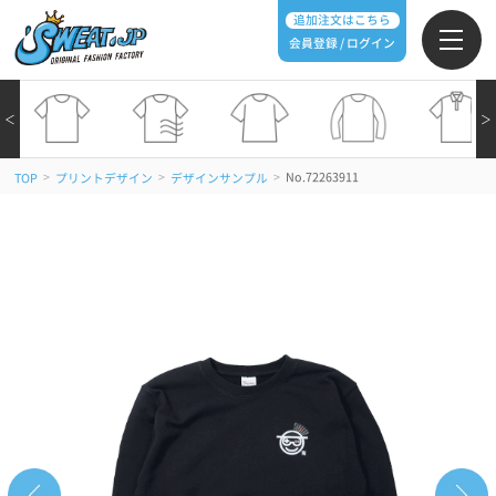
追加注文はこちら
会員登録 / ログイン
＜
＞
>
>
>
No.72263911
TOP
プリントデザイン
デザインサンプル