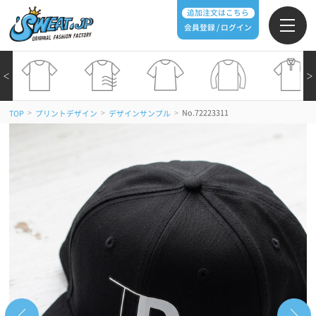
追加注文はこちら
会員登録 / ログイン
＜
＞
>
>
>
No.72223311
TOP
プリントデザイン
デザインサンプル