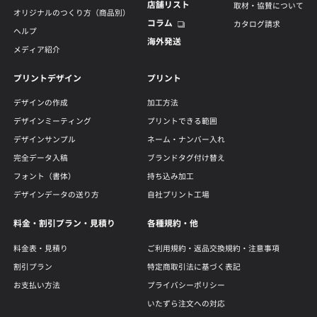
店舗リスト
取材・協賛について
オリジナルのつくり方（商品別）
コラム
カタログ請求
ヘルプ
海外発送
メディア紹介
プリントデザイン
プリント
デザインの作成
加工方法
デザインミーティング
プリントできる範囲
デザインサンプル
ネーム・ナンバー入れ
完全データ入稿
ブランドタグ付け替え
フォント（書体）
持ち込み加工
デザインデータの送り方
自社プリント工場
料金・割引プラン・見積り
各種規約・他
料金表・見積り
ご利用規約・返品交換規約・注意事項
割引プラン
特定商取引法に基づく表記
お支払い方法
プライバシーポリシー
いたずら注文への対応