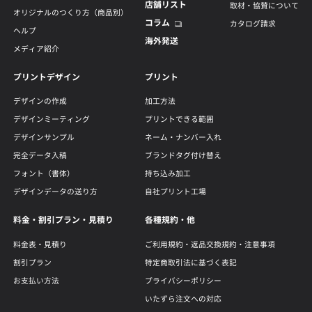
店舗リスト
取材・協賛について
オリジナルのつくり方（商品別）
コラム
カタログ請求
ヘルプ
海外発送
メディア紹介
プリントデザイン
プリント
デザインの作成
加工方法
デザインミーティング
プリントできる範囲
デザインサンプル
ネーム・ナンバー入れ
完全データ入稿
ブランドタグ付け替え
フォント（書体）
持ち込み加工
デザインデータの送り方
自社プリント工場
料金・割引プラン・見積り
各種規約・他
料金表・見積り
ご利用規約・返品交換規約・注意事項
割引プラン
特定商取引法に基づく表記
お支払い方法
プライバシーポリシー
いたずら注文への対応