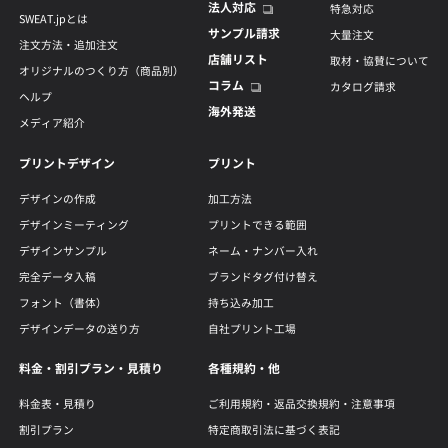
法人対応
特急対応
SWEAT.jpとは
サンプル請求
大量注文
注文方法・追加注文
店舗リスト
取材・協賛について
オリジナルのつくり方（商品別）
コラム
カタログ請求
ヘルプ
海外発送
メディア紹介
プリントデザイン
プリント
デザインの作成
加工方法
デザインミーティング
プリントできる範囲
デザインサンプル
ネーム・ナンバー入れ
完全データ入稿
ブランドタグ付け替え
フォント（書体）
持ち込み加工
デザインデータの送り方
自社プリント工場
料金・割引プラン・見積り
各種規約・他
料金表・見積り
ご利用規約・返品交換規約・注意事項
割引プラン
特定商取引法に基づく表記