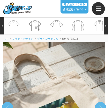
追加注文はこちら
会員登録 / ログイン
＜
＞
>
>
>
No.71798011
TOP
プリントデザイン
デザインサンプル