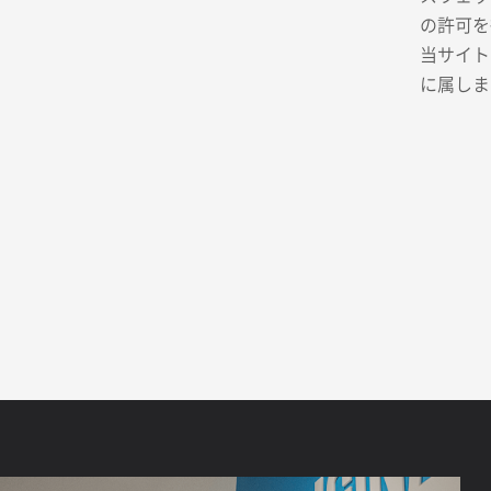
の許可を
当サイト
に属しま