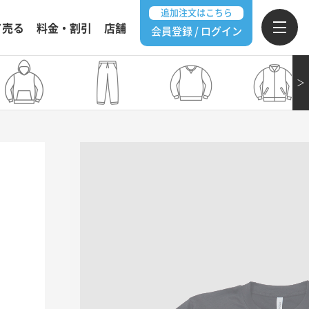
追加注文はこちら
て売る
料金・割引
店舗
会員登録 / ログイン
＞