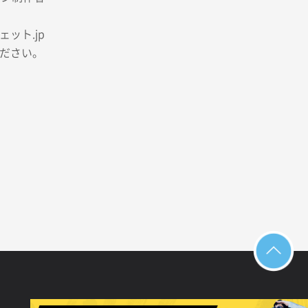
ット.jp
ださい。