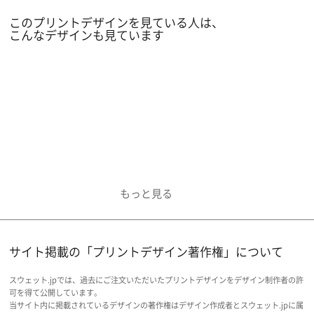
ザインになっています。
このプリントデザインを見ている人は、
オリジナルのグッズでスポーツの試合に向かう
こんなデザインも見ています
と、
さらに試合が楽しく感じると思われます。
是非こだわりのチームウェアをご検討ください。
サイト掲載の「プリントデザイン著作権」について
スウェット.jpでは、過去にご注文いただいたプリントデザインをデザイン制作者の許
可を得て公開しています。
当サイト内に掲載されているデザインの著作権はデザイン作成者とスウェット.jpに属