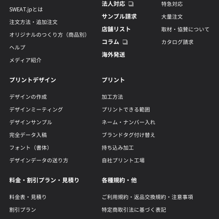
法人対応
特急対応
SWEAT.jpとは
サンプル請求
大量注文
注文方法・追加注文
店舗リスト
取材・協賛について
オリジナルのつくり方（商品別）
コラム
カタログ請求
ヘルプ
海外発送
メディア紹介
プリントデザイン
プリント
デザインの作成
加工方法
デザインミーティング
プリントできる範囲
デザインサンプル
ネーム・ナンバー入れ
完全データ入稿
ブランドタグ付け替え
フォント（書体）
持ち込み加工
デザインデータの送り方
自社プリント工場
料金・割引プラン・見積り
各種規約・他
料金表・見積り
ご利用規約・返品交換規約・注意事項
割引プラン
特定商取引法に基づく表記