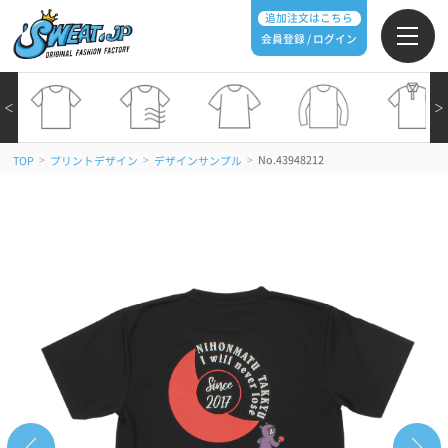
追加注文はこちら
会員登録 / ログイン
＜
＞
>
>
>
No.43948212
TOP
プリントデザイン
デザインサンプル