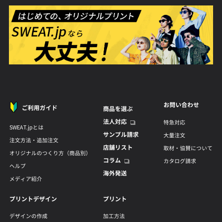
お問い合わせ
ご利用ガイド
商品を選ぶ
法人対応
特急対応
SWEAT.jpとは
サンプル請求
大量注文
注文方法・追加注文
店舗リスト
取材・協賛について
オリジナルのつくり方（商品別）
コラム
カタログ請求
ヘルプ
海外発送
メディア紹介
プリントデザイン
プリント
デザインの作成
加工方法