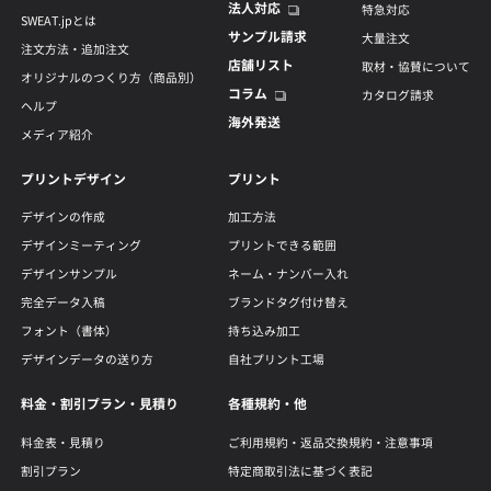
法人対応
特急対応
SWEAT.jpとは
サンプル請求
大量注文
注文方法・追加注文
店舗リスト
取材・協賛について
オリジナルのつくり方（商品別）
コラム
カタログ請求
ヘルプ
海外発送
メディア紹介
プリントデザイン
プリント
デザインの作成
加工方法
デザインミーティング
プリントできる範囲
デザインサンプル
ネーム・ナンバー入れ
完全データ入稿
ブランドタグ付け替え
フォント（書体）
持ち込み加工
デザインデータの送り方
自社プリント工場
料金・割引プラン・見積り
各種規約・他
料金表・見積り
ご利用規約・返品交換規約・注意事項
割引プラン
特定商取引法に基づく表記