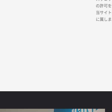
の許可を
当サイト
に属しま