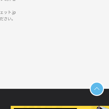
ット.jp
ださい。