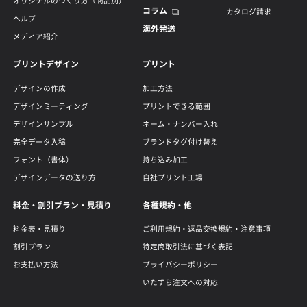
オリジナルのつくり方（商品別）
コラム
カタログ請求
ヘルプ
海外発送
メディア紹介
プリントデザイン
プリント
デザインの作成
加工方法
デザインミーティング
プリントできる範囲
デザインサンプル
ネーム・ナンバー入れ
完全データ入稿
ブランドタグ付け替え
フォント（書体）
持ち込み加工
デザインデータの送り方
自社プリント工場
料金・割引プラン・見積り
各種規約・他
料金表・見積り
ご利用規約・返品交換規約・注意事項
割引プラン
特定商取引法に基づく表記
お支払い方法
プライバシーポリシー
いたずら注文への対応