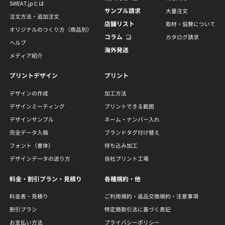
SWEAT.jpとは
サンプル請求
大量注文
注文方法・追加注文
店舗リスト
取材・協賛について
オリジナルのつくり方（商品別）
コラム
カタログ請求
ヘルプ
海外発送
メディア紹介
プリントデザイン
プリント
デザインの作成
加工方法
デザインミーティング
プリントできる範囲
デザインサンプル
ネーム・ナンバー入れ
完全データ入稿
ブランドタグ付け替え
フォント（書体）
持ち込み加工
デザインデータの送り方
自社プリント工場
料金・割引プラン・見積り
各種規約・他
料金表・見積り
ご利用規約・返品交換規約・注意事項
割引プラン
特定商取引法に基づく表記
お支払い方法
プライバシーポリシー