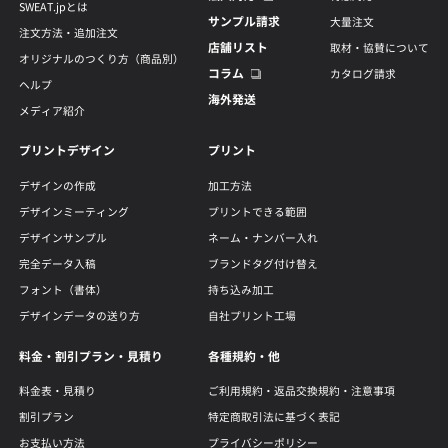
SWEAT.jpとは
サンプル請求
大量注文
注文方法・追加注文
店舗リスト
取材・協賛について
オリジナルのつくり方（商品別）
コラム
カタログ請求
ヘルプ
海外発送
メディア紹介
プリントデザイン
プリント
デザインの作成
加工方法
デザインミーティング
プリントできる範囲
デザインサンプル
ネーム・ナンバー入れ
完全データ入稿
ブランドタグ付け替え
フォント（書体）
持ち込み加工
デザインデータの送り方
自社プリント工場
料金・割引プラン・見積り
各種規約・他
料金表・見積り
ご利用規約・返品交換規約・注意事項
割引プラン
特定商取引法に基づく表記
お支払い方法
プライバシーポリシー