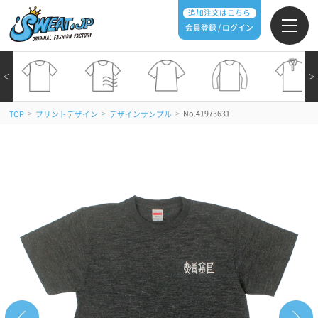
追加注文はこちら
会員登録 / ログイン
＜
＞
>
>
>
No.41973631
TOP
プリントデザイン
デザインサンプル