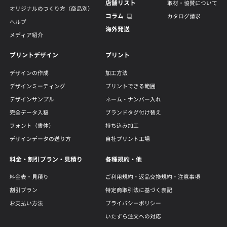
店舗リスト
取材・協賛について
オリジナルのつくり方（商品別）
コラム
カタログ請求
ヘルプ
海外発送
メディア紹介
プリントデザイン
プリント
デザインの作成
加工方法
デザインミーティング
プリントできる範囲
デザインサンプル
ネーム・ナンバー入れ
完全データ入稿
ブランドタグ付け替え
フォント（書体）
持ち込み加工
デザインデータの送り方
自社プリント工場
料金・割引プラン・見積り
各種規約・他
料金表・見積り
ご利用規約・返品交換規約・注意事項
割引プラン
特定商取引法に基づく表記
お支払い方法
プライバシーポリシー
いたずら注文への対応